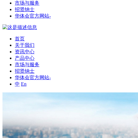
市场与服务
招贤纳士
华体会官方网站-
首页
关于我们
资讯中心
产品中心
市场与服务
招贤纳士
华体会官方网站-
中
En