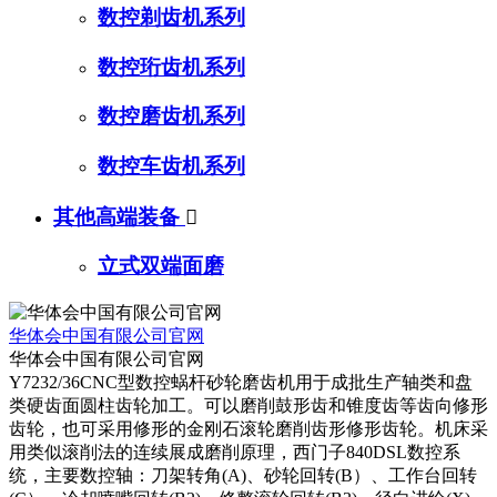
数控剃齿机系列
数控珩齿机系列
数控磨齿机系列
数控车齿机系列
其他高端装备

立式双端面磨
华体会中国有限公司官网
华体会中国有限公司官网
Y7232/36CNC型数控蜗杆砂轮磨齿机用于成批生产轴类和盘
类硬齿面圆柱齿轮加工。可以磨削鼓形齿和锥度齿等齿向修形
齿轮，也可采用修形的金刚石滚轮磨削齿形修形齿轮。机床采
用类似滚削法的连续展成磨削原理，西门子840DSL数控系
统，主要数控轴：刀架转角(A)、砂轮回转(B）、工作台回转