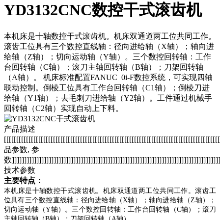
YD3132CNC数控干式滚齿机
本机床是十轴数控干式滚齿机。机床双通道两工位共同工作。
滚齿工位具有三个数控直线轴：径向进给轴（X轴）；轴向进
给轴（Z轴）；切向运动轴（Y轴）。三个数控回转轴：工作
台回转轴（C轴）；滚刀主轴回转轴（B轴）；刀架回转轴
（A轴）。 机床标准配置FANUC 0i-F数控系统，可实现四轴
联动控制。倒棱工位具有工作台回转轴（C1轴）；倒棱刀进
给轴（Y1轴）；去毛刺刀进给轴（Y2轴）。工件通过机械手
回转轴（C2轴）实现自动上下料。
产品描述
[[[[[[[[[[[[[[[[[[[[[[[[[[[[[[[[[[[[[[[[[[[[[[[[[[[[[[[[[[[[[[[[[[[[[[[[[[[[[[[[[[[[[[
品参数, 参
数]]]]]]]]]]]]]]]]]]]]]]]]]]]]]]]]]]]]]]]]]]]]]]]]]]]]]]]]]]]]]]]]]]]]]]]]]]]]]]]]]]]]]
技术参数
主要特点：
本机床是十轴数控干式滚齿机。机床双通道两工位共同工作。滚齿工
位具有三个数控直线轴：径向进给轴（X轴）；轴向进给轴（Z轴）；
切向运动轴（Y轴）。三个数控回转轴：工作台回转轴（C轴）；滚刀
主轴回转轴（B轴）；刀架回转轴（A轴）。