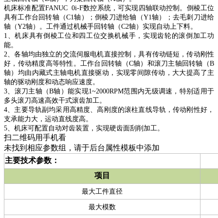
机床标准配置FANUC 0i-F数控系统，可实现四轴联动控制。倒棱工位
具有工作台回转轴（C1轴）；倒棱刀进给轴（Y1轴）；去毛刺刀进给
轴（Y2轴）。工件通过机械手回转轴（C2轴）实现自动上下料。
1
、机床具有倒棱工位和四工位交换机械手，实现齿轮的滚倒加工功
能。
2
、各轴均由独立的交流伺服电机直接控制，具有传动链短，传动刚性
好，传动精度高等特性。工作台回转轴（C轴）和滚刀主轴回转轴（B
轴）均由内藏式主轴电机直接驱动，实现零间隙传动，大大提高了主
轴的驱动刚度和动态响应速度。
3
、滚刀主轴（B轴）能实现1~2000RPM范围内无级调速，特别适用于
多头滚刀高速高效干式滚齿加工。
4
、主要导轨副均采用高精度、高刚度的滚柱直线导轨，传动刚性好，
支承能力大，运动直线度高。
5
、机床可配置自动对齿装置，实现硬齿面刮削加工。
扫二维码用手机看
未找到相应参数组，请于后台属性模板中添加
主要技术参数：
项目
最大工件直径
最大模数