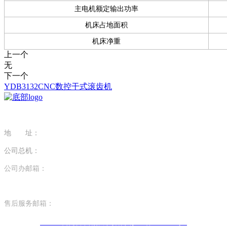
主电机额定输出功率
机床占地面积
机床净重
上一个
无
下一个
YDB3132CNC数控干式滚齿机
地 址：
江苏省南京市江宁区科学园醴泉路29号
公司总机：
025-68105599
公司办邮箱：
bgs@nmt2.com
EXPORT EMAIL: sl@nmt2.com
售后服务邮箱：
service@nmt2.com
© 2022 华体会中国有限公司官网 苏ICP备19054479号-1