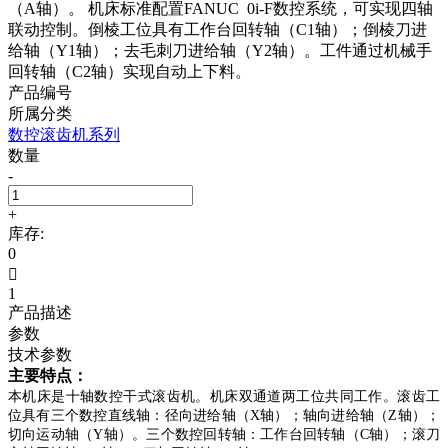
（A轴）。 机床标准配置FANUC 0i-F数控系统，可实现四轴
联动控制。倒棱工位具有工作台回转轴（C1轴）；倒棱刀进
给轴（Y1轴）；去毛刺刀进给轴（Y2轴）。工件通过机械手
回转轴（C2轴）实现自动上下料。
产品编号
所属分类
数控滚齿机系列
数量
-
+
库存:
0

1
产品描述
参数
技术参数
主要特点：
本机床是十轴数控干式滚齿机。机床双通道两工位共同工作。滚齿工
位具有三个数控直线轴：径向进给轴（X轴）；轴向进给轴（Z轴）；
切向运动轴（Y轴）。三个数控回转轴：工作台回转轴（C轴）；滚刀