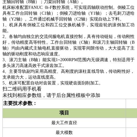
主轴回转轴（B轴）；刀架回转轴（A轴）。
机床标准配置FANUC 0i-F数控系统，可实现四轴联动控制。倒棱工位
具有工作台回转轴（C1轴）；倒棱刀进给轴（Y1轴）；去毛刺刀进给
轴（Y2轴）。工件通过机械手回转轴（C2轴）实现自动上下料。
1
、机床具有倒棱工位和四工位交换机械手，实现齿轮的滚倒加工功
能。
2
、各轴均由独立的交流伺服电机直接控制，具有传动链短，传动刚性
好，传动精度高等特性。工作台回转轴（C轴）和滚刀主轴回转轴（B
轴）均由内藏式主轴电机直接驱动，实现零间隙传动，大大提高了主
轴的驱动刚度和动态响应速度。
3
、滚刀主轴（B轴）能实现1~2000RPM范围内无级调速，特别适用于
多头滚刀高速高效干式滚齿加工。
4
、主要导轨副均采用高精度、高刚度的滚柱直线导轨，传动刚性好，
支承能力大，运动直线度高。
5
、机床可配置自动对齿装置，实现硬齿面刮削加工。
扫二维码用手机看
未找到相应参数组，请于后台属性模板中添加
主要技术参数：
项目
最大工件直径
最大模数