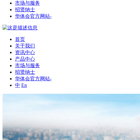
市场与服务
招贤纳士
华体会官方网站-
首页
关于我们
资讯中心
产品中心
市场与服务
招贤纳士
华体会官方网站-
中
En