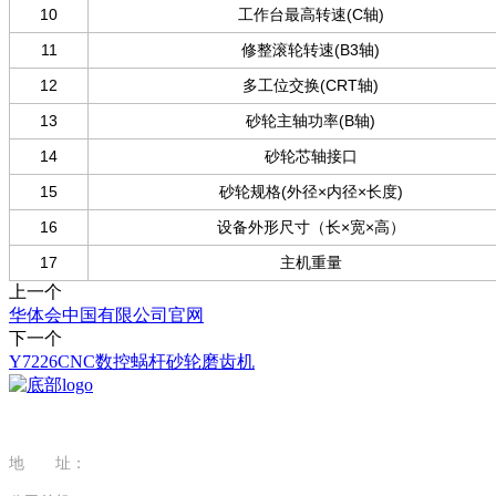
10
工作台最高转速(C轴)
11
修整滚轮转速(B3轴)
12
多工位交换(CRT轴)
13
砂轮主轴功率(B轴)
14
砂轮芯轴接口
15
砂轮规格(外径×内径×长度)
16
设备外形尺寸（长×宽×高）
17
主机重量
上一个
华体会中国有限公司官网
下一个
Y7226CNC数控蜗杆砂轮磨齿机
地 址：
江苏省南京市江宁区科学园醴泉路29号