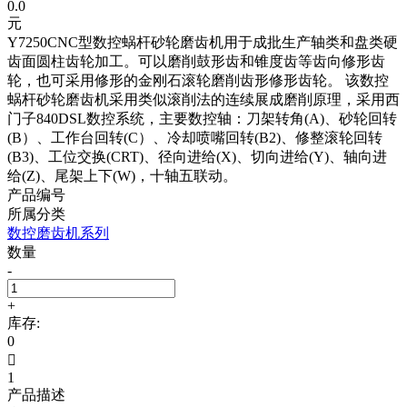
0.0
元
Y7250CNC型数控蜗杆砂轮磨齿机用于成批生产轴类和盘类硬
齿面圆柱齿轮加工。可以磨削鼓形齿和锥度齿等齿向修形齿
轮，也可采用修形的金刚石滚轮磨削齿形修形齿轮。 该数控
蜗杆砂轮磨齿机采用类似滚削法的连续展成磨削原理，采用西
门子840DSL数控系统，主要数控轴：刀架转角(A)、砂轮回转
(B）、工作台回转(C）、冷却喷嘴回转(B2)、修整滚轮回转
(B3)、工位交换(CRT)、径向进给(X)、切向进给(Y)、轴向进
给(Z)、尾架上下(W)，十轴五联动。
产品编号
所属分类
数控磨齿机系列
数量
-
+
库存:
0

1
产品描述