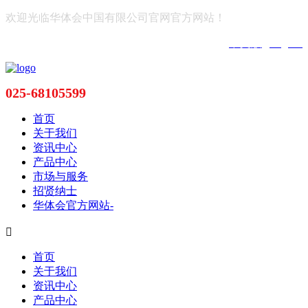
欢迎光临华体会中国有限公司官网官方网站！
中文版
|
English
025-68105599
首页
关于我们
资讯中心
产品中心
市场与服务
招贤纳士
华体会官方网站-

首页
关于我们
资讯中心
产品中心