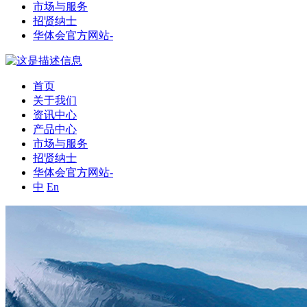
市场与服务
招贤纳士
华体会官方网站-
首页
关于我们
资讯中心
产品中心
市场与服务
招贤纳士
华体会官方网站-
中
En