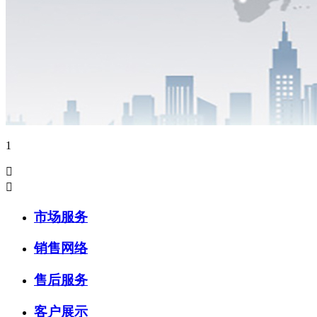
1


市场服务
销售网络
售后服务
客户展示