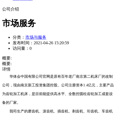
公司介绍
市场服务
分类：
市场与服务
发布时间：
2021-04-26 15:20:59
访问量：
0
概要:
概要:
详情
华体会中国有限公司官网是原有百年老厂南京第二机床厂的改制
公司，现由南京新工投资集团控股。公司注册资本1.4亿元，主要产品
为齿轮加工机床，是目前能提供高水平、全数控圆柱齿轮加工成套设
备的厂家。
我司生产的磨齿机、滚齿机、插齿机、剃齿机、珩齿机、车齿机