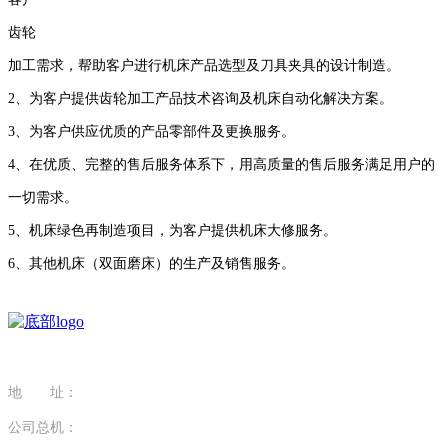
齿轮
加工需求，帮助客户进行机床产品选型及刀具夹具的设计制造。
2、为客户提供齿轮加工产品技术咨询及机床自动化解决方案。
3、为客户供应优质的产品零部件及更换服务。
4、在优质、完整的售后服务体系下，用高质量的售后服务满足用户的
一切需求。
5、机床绿色再制造项目，为客户提供机床大修服务。
6、其他机床（双面磨床）的生产及销售服务。
地 址：
江苏省南京市江宁区科学园醴泉路29号
公司总机：
025-68105599