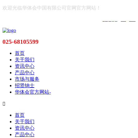
欢迎光临华体会中国有限公司官网官方网站！
中文版
|
English
025-68105599
首页
关于我们
资讯中心
产品中心
市场与服务
招贤纳士
华体会官方网站-

首页
关于我们
资讯中心
产品中心