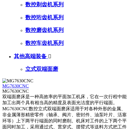
数控剃齿机系列
数控珩齿机系列
数控磨齿机系列
数控车齿机系列
其他高端装备

立式双端面磨
MG7630CNC
MG7630CNC
双端面磨床是一种高效率的平面加工机床，它在一次行程中能
加工出两个具有相当高的精度及表面光洁度的平行端面。
MG7630CNC数控立式双端面磨床适用于对各种外形的金属、
非金属薄形精密零件（轴承、阀片、密封件、油泵叶片、活塞
环等）上下两平行端面的同时磨削。机床对工件的上下两个平
面同时加工，采用通过式、贯穿式、摆臂式等送料方式把工件