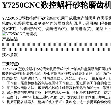
Y7250CNC数控蜗杆砂轮磨齿
Y7250CNC型数控蜗杆砂轮磨齿机用于成批生产轴类和盘
轮磨齿机采用类似滚削法的连续展成磨削原理，采用西门子840DS
换(CRT)、径向进给(X)、切向进给(Y)、轴向进给(Z)、尾架上
产品描述
[[[[[[[[[[[[[[[[[[[[[[[[[[[[[[[[[[[[[[[[[[[[[[[[[[[[[[[[[[[[[[[[[[[[[[[[[[[[[[[[[[
数]]]]]]]]]]]]]]]]]]]]]]]]]]]]]]]]]]]]]]]]]]]]]]]]]]]]]]]]]]]]]]]]]]]]]]]]]]]]]]]]]]]]]
技术参数
主要特点:
Y7250CNC型数控蜗杆砂轮磨齿机用于成批生产轴类和盘类硬齿面
该数控蜗杆砂轮磨齿机采用类似滚削法的连续展成磨削原理，采用西门子840
向进给(X)、切向进给(Y)、轴向进给(Z)、尾架上下(W)，十轴五联动
1. 工作台、尾座和修整器集结在回转工作台上，通过回转工作台的定
2. 采用移位磨削方法。该磨齿机砂轮主轴最高转速达到7000rpm。修整
3. 采用先进的电主轴直驱、砂轮在线动平衡、全闭环控制等技术，使
4. 在西门子840DSL基础上进行深度二次开发的机床操作界面，并可
5. 机床可配备机器人（桁架式或关节式）及料仓，进一步提高自动化