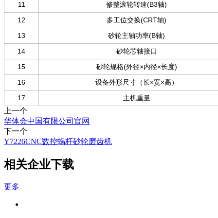
11
修整滚轮转速(B3轴)
12
多工位交换(CRT轴)
13
砂轮主轴功率(B轴)
14
砂轮芯轴接口
15
砂轮规格(外径×内径×长度)
16
设备外形尺寸（长×宽×高）
17
主机重量
上一个
华体会中国有限公司官网
下一个
Y7226CNC数控蜗杆砂轮磨齿机
相关企业下载
更多