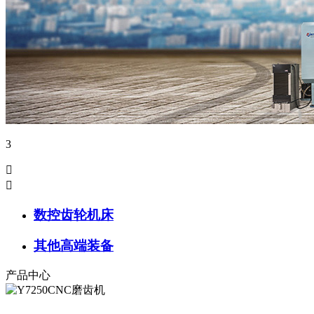
3


数控齿轮机床
其他高端装备
产品中心