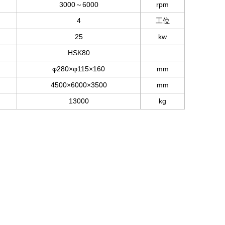
3000～6000
rpm
4
工位
25
kw
HSK80
φ280×φ115×160
mm
4500×6000×3500
mm
13000
kg