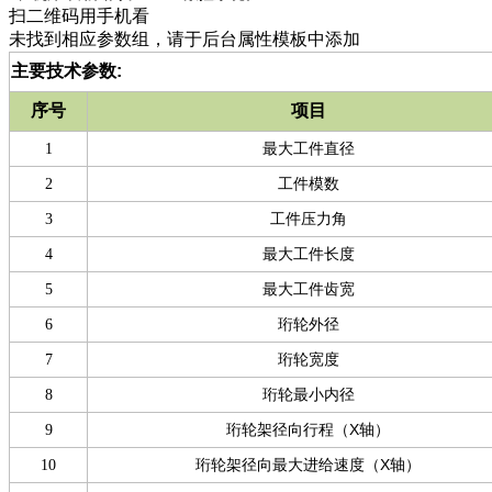
扫二维码用手机看
未找到相应参数组，请于后台属性模板中添加
主要技术参数:
序号
项目
最大工件直径
1
工件模数
2
工件压力角
3
最大工件长度
4
最大工件齿宽
5
珩轮外径
6
珩轮宽度
7
珩轮最小内径
8
珩轮架径向行程（X轴）
9
珩轮架径向最大进给速度（X轴）
10