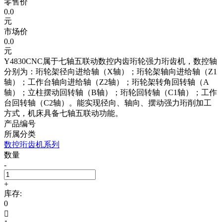
零售价
0.0
元
市场价
0.0
元
Y4830CNC属于七轴五联动数控内齿珩轮强力珩齿机，数控轴
分别为：珩轮架径向进给轴（X轴）；珩轮架轴向进给轴（Z1
轴）；工作台轴向进给轴（Z2轴）；珩轮架转角回转轴（A
轴）；立柱摆动回转轴（B轴）；珩轮回转轴（C1轴）；工作
台回转轴（C2轴）。能实现径向、轴向、摆动强力珩削加工
方式，机床具备七轴五联动功能。
产品编号
所属分类
数控珩齿机系列
数量
-
+
库存:
0
