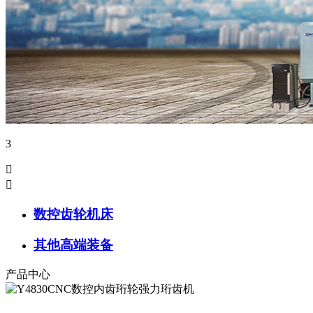
3


数控齿轮机床
其他高端装备
产品中心