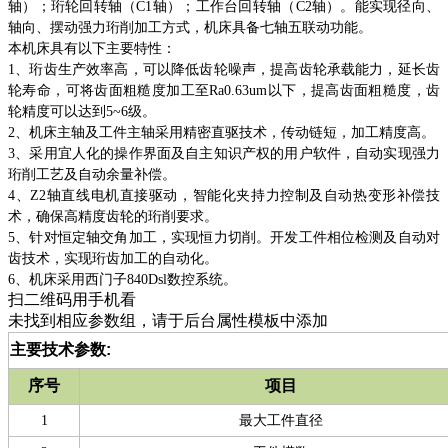
轴）；珩轮回转轴（C1轴）；工作台回转轴（C2轴）。能实现径向、
轴向、摆动强力珩削加工方式，机床具备七轴五联动功能。
本机床具有以下主要特性：
1
、珩齿生产效率高，可以降低齿轮噪声，提高齿轮承载能力，延长齿
轮寿命，可将齿面粗糙度加工至Ra0.63um以下，提高齿面粗糙度，齿
轮精度可以达到5~6级。
2
、机床主轴及工件主轴采用精密直驱技术，传动链短，加工精度高。
3
、采用宜人化的操作界面及自主知识产权的用户软件，自动实现强力
珩削工艺及自动余量补偿。
4
、Z2轴直线电机直接驱动，智能化夹持力控制及自动热变形补偿技
术，确保高精度齿轮的珩削要求。
5
、针对恒定轴交角加工，实现恒力切削。开发工件相位检测及自动对
齿技术，实现珩齿加工的自动化。
6
、机床采用西门子840Dsl数控系统。
扫二维码用手机看
未找到相应参数组，请于后台属性模板中添加
主要技术参数:
序号
项目
最大工件直径
1