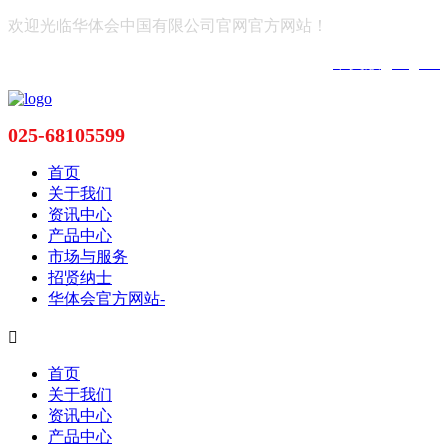
欢迎光临华体会中国有限公司官网官方网站！
中文版
|
English
025-68105599
首页
关于我们
资讯中心
产品中心
市场与服务
招贤纳士
华体会官方网站-

首页
关于我们
资讯中心
产品中心