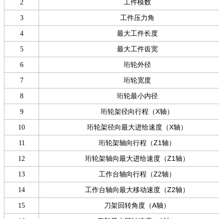
工件模数
2
工件压力角
3
最大工件长度
4
最大工件齿宽
5
珩轮外径
6
珩轮宽度
7
珩轮最小内径
8
珩轮架径向行程（X轴）
9
珩轮架径向最大进给速度（X轴）
10
珩轮架轴向行程（Z1轴）
11
珩轮架轴向最大进给速度（Z1轴）
12
工作台轴向行程（Z2轴）
13
工作台轴向最大移动速度（Z2轴）
14
刀架回转角度（A轴）
15