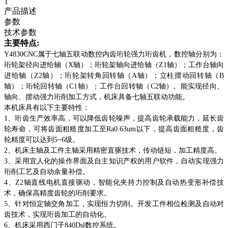
1
产品描述
参数
技术参数
主要特点:
Y4830CNC
属于七轴五联动数控内齿珩轮强力珩齿机，数控轴分别为：
珩轮架径向进给轴（X轴）；珩轮架轴向进给轴（Z1轴）；工作台轴向
进给轴（Z2轴）；珩轮架转角回转轴（A轴）；立柱摆动回转轴（B
轴）；珩轮回转轴（C1轴）；工作台回转轴（C2轴）。能实现径向、
轴向、摆动强力珩削加工方式，机床具备七轴五联动功能。
本机床具有以下主要特性：
1
、珩齿生产效率高，可以降低齿轮噪声，提高齿轮承载能力，延长齿
轮寿命，可将齿面粗糙度加工至Ra0.63um以下，提高齿面粗糙度，齿
轮精度可以达到5~6级。
2
、机床主轴及工件主轴采用精密直驱技术，传动链短，加工精度高。
3
、采用宜人化的操作界面及自主知识产权的用户软件，自动实现强力
珩削工艺及自动余量补偿。
4
、Z2轴直线电机直接驱动，智能化夹持力控制及自动热变形补偿技
术，确保高精度齿轮的珩削要求。
5
、针对恒定轴交角加工，实现恒力切削。开发工件相位检测及自动对
齿技术，实现珩齿加工的自动化。
6
、机床采用西门子840Dsl数控系统。