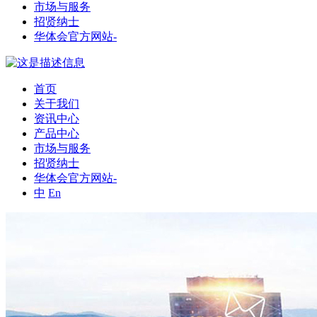
市场与服务
招贤纳士
华体会官方网站-
首页
关于我们
资讯中心
产品中心
市场与服务
招贤纳士
华体会官方网站-
中
En