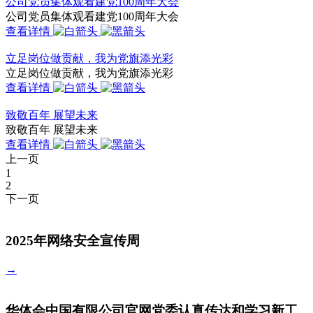
公司党员集体观看建党100周年大会
公司党员集体观看建党100周年大会
查看详情
立足岗位做贡献，我为党旗添光彩
立足岗位做贡献，我为党旗添光彩
查看详情
致敬百年 展望未来
致敬百年 展望未来
查看详情
上一页
1
2
下一页
2025年网络安全宣传周
→
华体会中国有限公司官网党委认真传达和学习新工