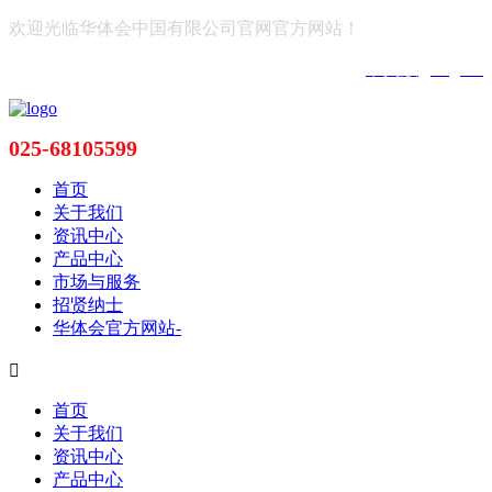
欢迎光临华体会中国有限公司官网官方网站！
中文版
|
English
025-68105599
首页
关于我们
资讯中心
产品中心
市场与服务
招贤纳士
华体会官方网站-

首页
关于我们
资讯中心
产品中心