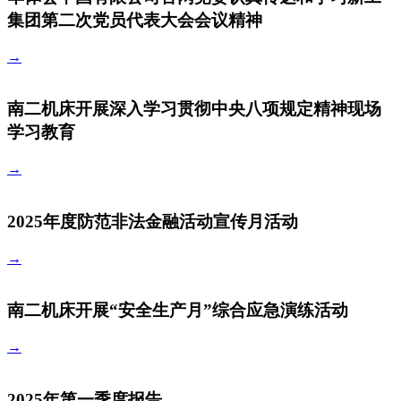
集团第二次党员代表大会会议精神​
→
南二机床开展深入学习贯彻中央八项规定精神现场
学习教育
→
2025年度防范非法金融活动宣传月活动
→
南二机床开展“安全生产月”综合应急演练活动
→
2025年第一季度报告