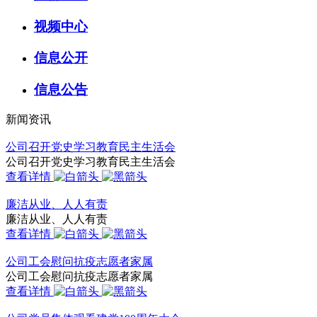
视频中心
信息公开
信息公告
新闻资讯
公司召开党史学习教育民主生活会
公司召开党史学习教育民主生活会
查看详情
廉洁从业、人人有责
廉洁从业、人人有责
查看详情
公司工会慰问抗疫志愿者家属
公司工会慰问抗疫志愿者家属
查看详情