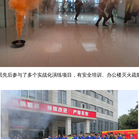
员先后参与了多个实战化演练项目，有安全培训、办公楼灭火疏