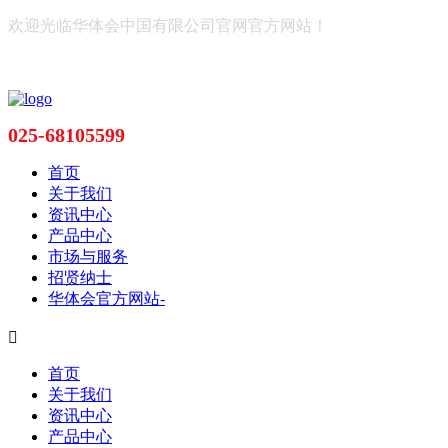
欢迎光临华体会中国有限公司官网官方网站！
025-68105599
首页
关于我们
资讯中心
产品中心
市场与服务
招贤纳士
华体会官方网站-

首页
关于我们
资讯中心
产品中心