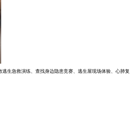
散逃生急救演练、查找身边隐患竞赛、逃生屋现场体验、心肺复