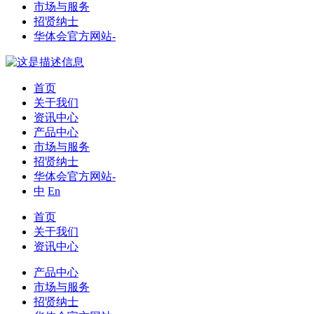
市场与服务
招贤纳士
华体会官方网站-
首页
关于我们
资讯中心
产品中心
市场与服务
招贤纳士
华体会官方网站-
中
En
首页
关于我们
资讯中心
产品中心
市场与服务
招贤纳士