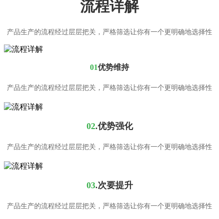
流程详解
产品生产的流程经过层层把关，严格筛选让你有一个更明确地选择性
01
优势维持
产品生产的流程经过层层把关，严格筛选让你有一个更明确地选择性
02
.优势强化
产品生产的流程经过层层把关，严格筛选让你有一个更明确地选择性
03
.次要提升
产品生产的流程经过层层把关，严格筛选让你有一个更明确地选择性