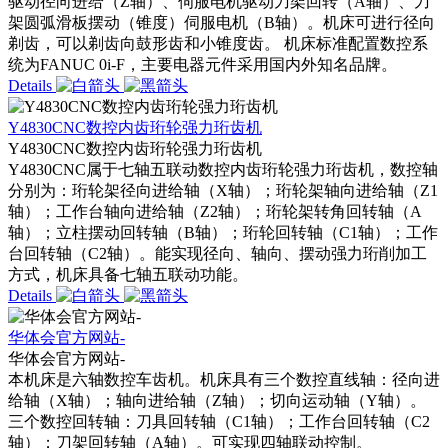
驱动径向进给（Z轴）、伺服电机驱动刀架回转（A轴）、刀
架圆弧滑板摆动（锥度）伺服电机（B轴）。机床可进行径向
剃齿，可以剃齿向鼓形齿和小锥度齿。 机床标准配置数控系
统为FANUC 0i-F，主要电器元件采用国内外知名品牌。
Details
Y4830CNC数控内齿珩轮强力珩齿机
Y4830CNC数控内齿珩轮强力珩齿机
Y4830CNC属于七轴五联动数控内齿珩轮强力珩齿机，数控轴
分别为：珩轮架径向进给轴（X轴）；珩轮架轴向进给轴（Z1
轴）；工作台轴向进给轴（Z2轴）；珩轮架转角回转轴（A
轴）；立柱摆动回转轴（B轴）；珩轮回转轴（C1轴）；工作
台回转轴（C2轴）。能实现径向、轴向、摆动强力珩削加工
方式，机床具备七轴五联动功能。
Details
华体会官方网站-
华体会官方网站-
本机床是六轴数控车齿机。机床具有三个数控直线轴：径向进
给轴（X轴）；轴向进给轴（Z轴）；切向运动轴（Y轴）。
三个数控回转轴：刀具回转轴（C1轴）；工作台回转轴（C2
轴）；刀架回转轴（A轴）。可实现四轴联动控制。