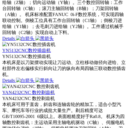
给轴（Z轴）；切向运动轴（Y轴）。三个数控回转轴：工作
台回转轴（C轴）；滚刀主轴回转轴（B轴）；刀架回转轴
（A轴）。 机床标准配置FANUC 0i-F数控系统，可实现四轴
联动控制。倒棱工位具有工作台回转轴（C1轴）；倒棱刀进
给轴（Y1轴）；去毛刺刀进给轴（Y2轴）。工件通过机械手
回转轴（C2轴）实现自动上下料。
Details
YN5132CNC数控插齿机
YN5132CNC数控插齿机
本机床是以刀架摆动实现让刀运动、立柱移动做径向进给、立
柱部件左右偏移实行斜向让刀的纵向布局四轴三联动数控插齿
机。
Details
YAN4232CNC 数控剃齿机
YAN4232CNC 数控剃齿机
本机床可用于直齿，斜齿和连轴齿轮的精加工，适合小型汽
车、摩托车等行业的成批大量生产。剃后精度可达
GB/T10095-2001 6级以上。表面粗糙度好于Ra0.8。 机床为四
轴数控剃齿机：主运动采用主轴电机驱动（C轴）、伺服电机